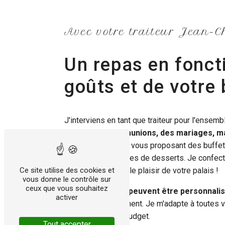
Avec votre traiteur Jean-C
Un repas en fonct
goûts et de votre
J'interviens en tant que traiteur pour l'ensem
comme des c
ommunions, des mariages, ma
anniversaires
, en vous proposant des buffet
aussi des farandoles de desserts. Je confect
traditionnelle pour le plaisir de votre palais !
Ce site utilise des cookies et
vous donne le contrôle sur
ceux que vous souhaitez
Les
commandes peuvent être personnali
activer
thème de l'événement. Je m'adapte à toutes
respectant votre budget.
Tout accepter