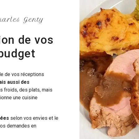
harles Genty
ion de vos
 budget
ble de vos réceptions
is aussi des
s froids, des plats, mais
ionne une cuisine
sées
selon vos envies et le
 vos demandes en