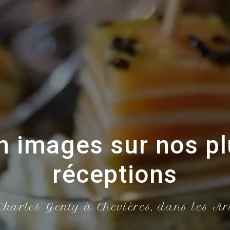
n images sur nos pl
réceptions
harles Genty à Chevières, dans les A